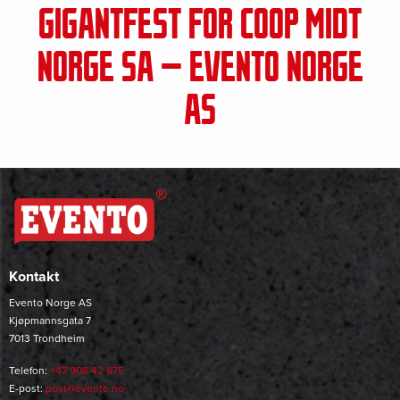
GIGANTFEST FOR COOP MIDT
NORGE SA – EVENTO NORGE
AS
Kontakt
Evento Norge AS
Kjøpmannsgata 7
7013 Trondheim
Telefon:
+47 908 42 875
E-post:
post@evento.no